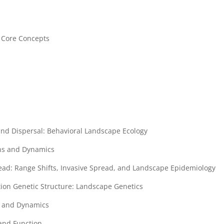
 Core Concepts
and Dispersal: Behavioral Landscape Ecology
ons and Dynamics
read: Range Shifts, Invasive Spread, and Landscape Epidemiology
tion Genetic Structure: Landscape Genetics
e and Dynamics
and Function.